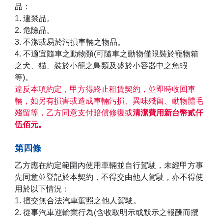
品：
1. 違禁品。
2. 危險品。
3. 不潔或易於污損車輛之物品。
4. 不適宜隨車之動物類(可隨車之動物僅限裝於寵物箱
之犬、貓、裝於小籠之鳥類及盛於小容器中之魚蝦
等)。
違反本項約定，甲方得終止租賃契約，並即時收回車
輛，如另有損害或造成車輛污損、異味殘留、動物體毛
殘留等，乙方同意支付賠償修復或
清潔費用新台幣貳仟
伍佰元。
第四條
乙方應在約定範圍內使用車輛並自行駕駛，未經甲方事
先同意並登記於本契約，不得交由他人駕駛，亦不得使
用於以下情況：
1. 擅交無合法汽車駕照之他人駕駛。
2. 從事汽車運輸業行為(含收取明示或默示之報酬而攬