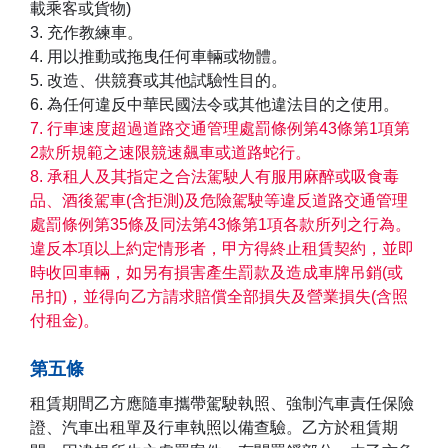
載乘客或貨物)
3. 充作教練車。
4. 用以推動或拖曳任何車輛或物體。
5. 改造、供競賽或其他試驗性目的。
6. 為任何違反中華民國法令或其他違法目的之使用。
7. 行車速度超過道路交通管理處罰條例第43條第1項第
2款所規範之速限競速飆車或道路蛇行。
8. 承租人及其指定之合法駕駛人有服用麻醉或吸食毒
品、酒後駕車(含拒測)及危險駕駛等違反道路交通管理
處罰條例第35條及同法第43條第1項各款所列之行為。
違反本項以上約定情形者，甲方得終止租賃契約，並即
時收回車輛，如另有損害產生罰款及造成車牌吊銷(或
吊扣)，並得向乙方請求賠償全部損失及營業損失(含照
付租金)。
第五條
租賃期間乙方應隨車攜帶駕駛執照、強制汽車責任保險
證、汽車出租單及行車執照以備查驗。乙方於租賃期