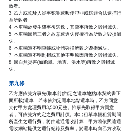
致者。
3. 乙方或駕駛人從事犯罪或唆使犯罪或逃避合法逮捕行
為所致者。
4. 本車輛於發生肇事後逃逸，其肇事所致之毀損滅失。
5. 本車輛因第三者之故意或過失侵權行為所致之毀損滅
失。
6. 本車輛遭不明車輛或物體碰撞所致之毀損滅失。
7. 本車輛遭不明刮損或其他不明原因所致之毀損滅失。
8. 因自然災害(如颱風、地震、洪水等)所致之毀損滅
失。
第九條
乙方應依雙方事先(取車前)約定之還車地點(本契約書正
面所載)還車，若未依約定還車地點還車時，乙方同意
支付甲方處理費用3,500元整。惟事先取得甲方同意
者，可依雙方約定之費用計價。本出租單車輛租賃期間
所產生之通行費，將由遠通電收計算，甲方將依照遠通
電收網站提供之通行紀錄及費率，於還車時向乙方收取