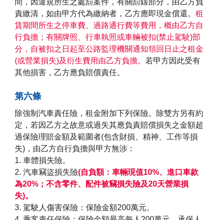
間，因違規所生之處罰案件，有關罰鍰部分，由乙方負
責繳清，如由甲方代為繳納者，乙方應即現金償還。
租
賃期間所生之停車費、過路通行費等費用，概由乙方自
行負擔；有關牌照、行車執照或車輛被扣(禁止駕駛)部
分，自被扣之日起至公路監理機關通知領回日止之租金
(或營業損失)及衍生費用由乙方負擔。
若甲方因此受有
其他損害，乙方應負賠償責任。
第六條
除強制汽車責任險，租金附加下列保險。除雙方另有約
定，若因乙方之故意或過失其應負責賠償損失之金額超
過保險理賠金額及範圍者(包含財損、精神、工作等損
失)，由乙方自行負擔與甲方無涉：
1. 車體損失險。
2. 汽車竊盜損失險
(自負額：車輛現值10%、進口車款
為20%；不含零件、配件被竊損失險及20天營業損
失)。
3. 駕駛人傷害保險：保險金額200萬元。
4. 乘客責任保險：保險金額最高每人200萬元，承保人