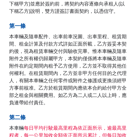
下稱甲方)並應於簽約前，將契約內容逐條向承租人(以
下稱乙方)說明，雙方謹簽訂書面契約，以憑信守。
第一條
本車輛及隨車配件、出車前車況圖、出車里程、租賃期
間、租金計算及付款方式詳如正面所載，乙方簽妥本契
約後，視為租賃車輛交付與驗收完畢。惟本車輛及隨車
附件之所有權仍歸屬甲方，本契約僅係將本車輛及隨車
附件在約定期間內租予乙方使用，乙方並不取得其他任
何權利。在租賃期間內，乙方並非甲方任何目的之代理
人，有關本車輛之任何零件或附件之修護或更換須經甲
方事前核准。乙方於租賃期間內應依本合約給付甲方全
部之租金與相關費用。如乙方為二人或二人以上時，應
負連帶給付責任。
第二條
本車輛
每日平均行駛最高里程為依正面所示，逾最高里
程者，每一公里加收金額依正面所示累計，但每日加收