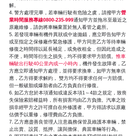
解。
4. 警方處理完畢，若車輛行駛有危險之虞，請撥甲方
營
業時間服務專線0800-235-999
通知甲方並拖吊至最近之
原廠維修，請勿將車輛棄置於無人看管之處所。
5. 若發現車輛有機件異狀或中途拋錨，應立即告知甲方
或至指定之保修廠作緊急修護，甲方同意乙方等待車輛
修復之時間得以延長補足，或免收租金，但因此造成之
不便，時間等衍生之損失，均不得要求甲方賠償。
惟車
輛駛出行駛40公里內或一小時內
，機件發生故障者，乙
方應立即通知甲方處理，並得要求換車，如甲方無車供
應，乙方得要求解約， 雙方均不得要求任何一方賠償。
但一般破胎或爆胎者由乙方負責自行修復。
6. 如乙方怠於本項通知或違反本項1～4款之規定，致喪
失保險索賠權益時，所有損害均由乙方負擔。汽車之毀
損非經甲方之許可擅自在外修護者，甲方得請求以原廠
估價予以重修，修理費由乙方負擔。
7. 乙方應盡善良管理人注意義務保管及維護本車輛，禁
止出賣、設質、抵押、讓與擔保、典當車輛等行為。