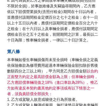
8. 因可歸責於乙方之事由致本車輛失竊或毀損(包括但
不限於全損)，於事故維修及失竊協尋期間內，乙方應
依以下賠償營業損失(含照付租金):期間在十日以內者，
並應償付該期間租金定價百分之七十之租金；在十一日
以上十五日以內者，應償付該期間定價租金百分之六十
之租金；在十六日以上及車輛全損者，應償付該期間定
價租金百分之五十之租金，前開期間之計算，最長以二
十日為限；惟車輛全損者，一律以二十日計算之。
第八條
本車輛如發生車輛損傷而未至全損時（車輛全損之定義
依保險條款為修理費用超過本車輛保險金額扣除折舊後
數額四分之三以上時），甲方同意乙方賠償金額
以合約
正面雙方約定之最高賠償金額為上限；但車輛全損時，
乙方應賠償車輛現值之18%（進口車款為28%）。惟乙
方如有違反本契約書其他約定事項或有以下情形之一
者，須負責賠償全部損失：
1. 乙方或駕駛人故意或唆使之行為所致者。
2. 乙方或駕駛人酗酒或服用、施打違禁品駕駛本車輛所