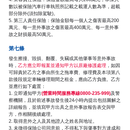
數以被保險汽車行車執照所記載之載運人數為準，超載
部分除外(須扣除駕駛)。
5. 第三人責任保險：保險金額每一個人之傷害最高200
萬元、每一意外事故之傷害最高400萬元、每一意外事
故之財損最高50萬元。
第七條
發生擦撞、毀損、翻覆、失竊或其他肇事等意外事故
時，
乙方應立即報案並通知甲方以原廠修護處理
，如因
可歸責於乙方之事由所生之拖車費、修理費及本項第八
款後段規定車輛修理期間之租金，應由乙方負擔。乙方
並應行如下處置：
1. 立即通知甲方
(營業時間服務專線0800-235-999)
及警
察機關，且於前述事故發生後24小時內提出包括圖解之
詳細報告，並填寫甲方出具之意外事故報告表交與甲
方，作相關後續處理。
2. 取得意外之人及其他證人之姓名與地址。
3. 未徵得保險公司同意前，不得私下與肇事對方達成和