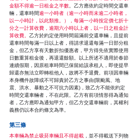
金額不得逾一日租金之半數
。乙方應依約定時間交還車
輛，還車時間
逾一小時者（逾一小時而未逾二小時者，
以一小時計，以此類推。），每滿一小時按定價七折十
分之一計算收費，逾期六小時以上者，以一日之租金計
算收費。
乙方於約定使用時間屆滿前交還車輛，且提前
還車時間每滿一日以上者，得請求退還每滿一日部分租
金，但乙方享有天數折扣優惠者，甲方得先依實際使用
日數重算租金後，再退還餘額。以上所述不適用於春節
連續假期，因原租車時間已保留給該承租人，即使提早
歸還亦無法立即轉租他人，故將不予退費。前項因車輛
本身機件故障或不可歸責於乙方之事由(限颱風、地
震、洪水、暴動之不可抗力因素)，致乙方不能依約定
時間交還車輛者，不在此限。乙方有前項情形得為通知
者，乙方應即為通知甲方，但乙方交還車輛前，其權利
義務仍以本合約條文為準。
第三條
本車輛為禁止吸菸車輛且不得超載
，並不得載送下列物