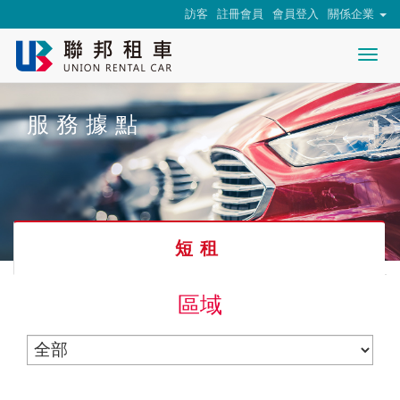
訪客
註冊會員
會員登入
關係企業
Togg
nav
服務據點
短租
區域