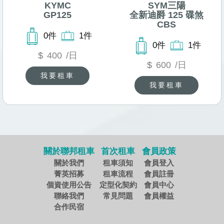
KYMC
SYM三陽
GP125
全新迪爵 125 碟煞
CBS
0件
1件
0件
1件
$
400
/日
$
600
/日
我要租車
我要租車
關於聯邦租車
首次租車
會員政策
關於我們
租車須知
會員登入
菁英招募
租車流程
會員註冊
個資使用公告
定型化契約
會員中心
聯絡我們
常見問題
會員權益
合作民宿