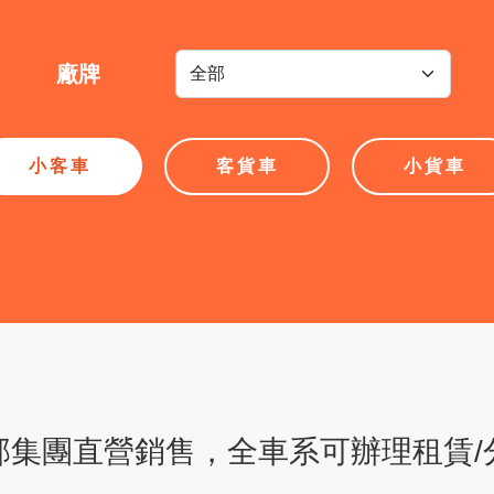
廠牌
小客車
客貨車
小貨車
邦集團直營銷售，全車系可辦理租賃/