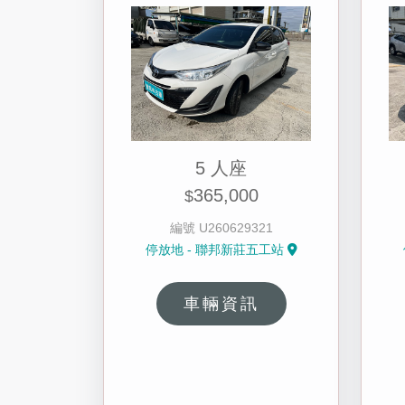
5 人座
365,000
$
編號 U260629321
停放地 - 聯邦新莊五工站
車輛資訊