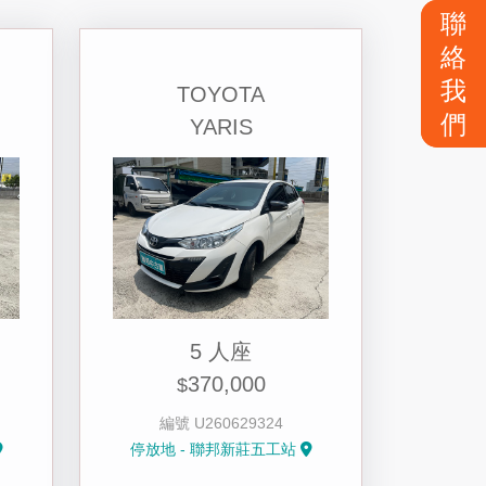
聯
絡
我
TOYOTA
們
YARIS
5 人座
370,000
$
編號 U260629324
停放地 - 聯邦新莊五工站