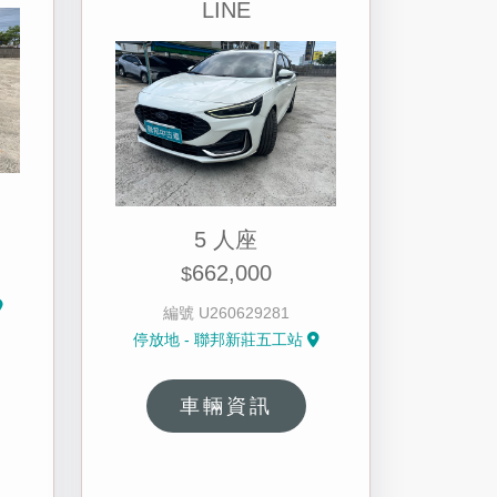
LINE
5 人座
662,000
$
編號 U260629281
停放地 - 聯邦新莊五工站
車輛資訊