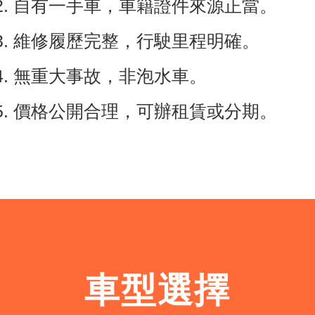
2. 自有一手車，車籍證件來源正當。
3. 維修履歷完整，行駛里程明確。
4. 無重大事故，非泡水車。
5. 價格公開合理，可辦租賃或分期。
車型選擇