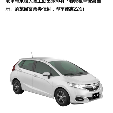
取車時承租人需主動出示印有「聯邦租車優惠圖
示」的萊爾富票券信封，即享優惠乙次!