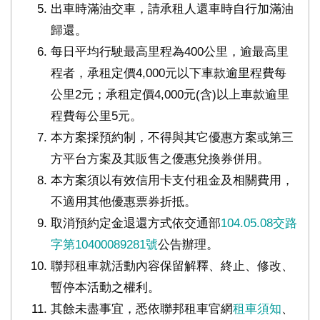
出車時滿油交車，請承租人還車時自行加滿油
歸還。
每日平均行駛最高里程為400公里，逾最高里
程者，承租定價4,000元以下車款逾里程費每
公里2元；承租定價4,000元(含)以上車款逾里
程費每公里5元。
本方案採預約制，不得與其它優惠方案或第三
方平台方案及其販售之優惠兌換券併用。
本方案須以有效信用卡支付租金及相關費用，
不適用其他優惠票券折抵。
取消預約定金退還方式依交通部
104.05.08交路
字第10400089281號
公告辦理。
聯邦租車就活動內容保留解釋、終止、修改、
暫停本活動之權利。
其餘未盡事宜，悉依聯邦租車官網
租車須知
、