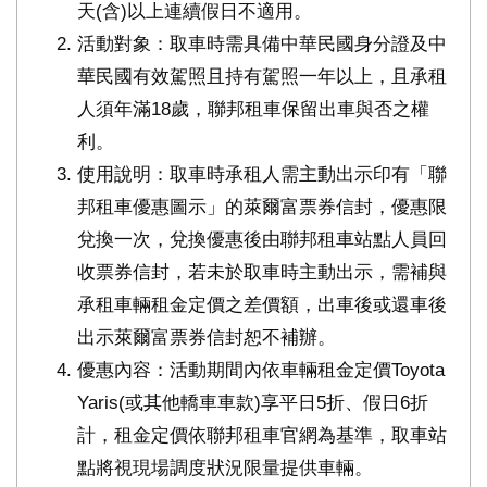
天(含)以上連續假日不適用。
活動對象：取車時需具備中華民國身分證及中
華民國有效駕照且持有駕照一年以上，且承租
人須年滿18歲，聯邦租車保留出車與否之權
利。
使用說明：取車時承租人需主動出示印有「聯
邦租車優惠圖示」的萊爾富票券信封，優惠限
兌換一次，兌換優惠後由聯邦租車站點人員回
收票券信封，若未於取車時主動出示，需補與
承租車輛租金定價之差價額，出車後或還車後
出示萊爾富票券信封恕不補辦。
優惠內容：活動期間內依車輛租金定價Toyota
Yaris(或其他轎車車款)享平日5折、假日6折
計，租金定價依聯邦租車官網為基準，取車站
點將視現場調度狀況限量提供車輛。