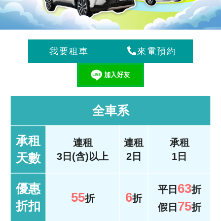
來電預約
全車系
承租
連租
連租
承租
天數
3日(含)以上
2日
1日
63
優惠
平日
折
55
6
折
折
折扣
75
假日
折