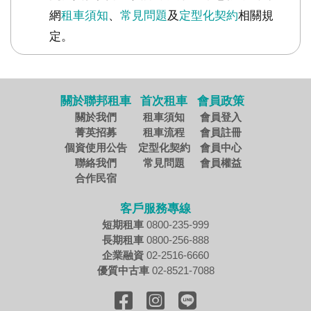
網
租車須知
、
常見問題
及
定型化契約
相關規
定。
關於聯邦租車
首次租車
會員政策
關於我們
租車須知
會員登入
菁英招募
租車流程
會員註冊
個資使用公告
定型化契約
會員中心
聯絡我們
常見問題
會員權益
合作民宿
客戶服務專線
短期租車
0800-235-999
長期租車
0800-256-888
企業融資
02-2516-6660
優質中古車
02-8521-7088