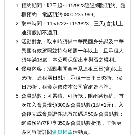
預約期間：即日起~115/9/23透過網路預約、臨
櫃預約、電話預約0800-235-999。
取車時間：115/6/22~115/9/23，三天(含)以上
連續假期不適用。
活動對象：取車時須備中華民國身分證及中華
民國有效駕照並持有駕照一年以上，且承租人
須年滿18歲，本公司保留出車與否之權利。
優惠內容：活動期間全車系連租三日(含)以上
55折、連租兩日6折，承租一日平日63折、假
日75折，租金定價依本公司官網為基準。
會員點數：可累積、可折抵，限網路預約。首
次加入會員現領300點會員點數(1點=1元)，入
會後完成會員證件認證加碼送50點會員點數；
網路預約立即享350點會員點數折抵，了解更
多內容請詳閱
會員權益
活動頁。