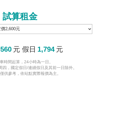
試算租金
,560
元 假日
1,794
元
由取車時間起算，24小時為一日。
~周四，國定假日/連續假日及其前一日除外。
金額僅供參考，依站點實際報價為主。