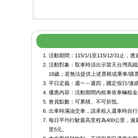
活動期間：115/1/1至115/12/31
活動對象：取車時須出示當天台灣高鐵
18歲；若無法提供上述票根或乘車/
平日定義：週一～週四，國定假日/連
優惠內容：活動期間內租車依車輛租金
會員點數：可累積、不可折抵。
出車時滿油交車，請承租人還車時自行
每日平均行駛最高里程為400公里，逾最
里5元。