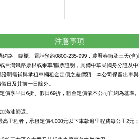
注意事項
止，透過網路、臨櫃、電話預約0800-235-999，農曆春節及三天
或台灣鐵路票根或乘車/購票證明，具備中華民國身分證及
購票證明需補與承租車輛租金定價之差價額，本公司保留出車
續假日及其前一日除外。
定價享平日6折、假日69折，租金定價依本公司官網為基準
加滿油歸還。
高里程者，承租定價4,000元以下車款逾里程費每公里2元；承